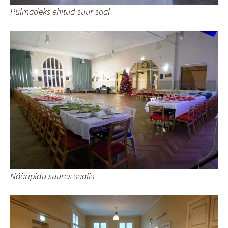
Pulmadeks ehitud suur saal
Nääripidu suures saalis