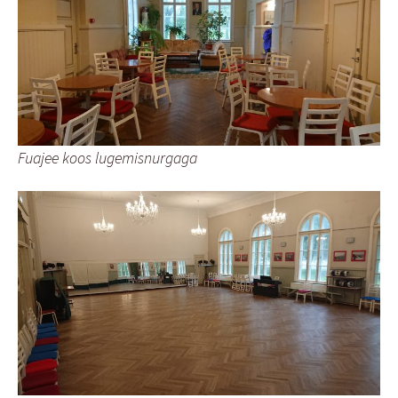
Fuajee koos lugemisnurgaga