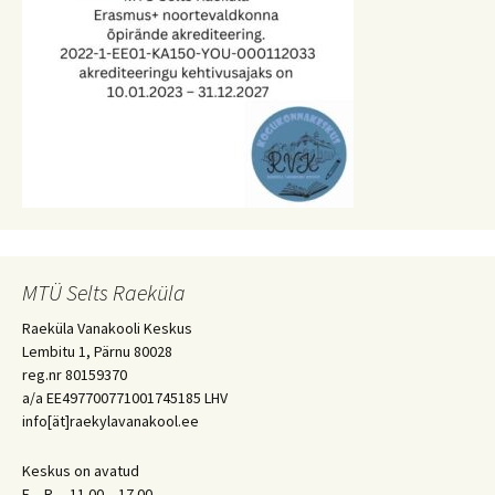
MTÜ Selts Raeküla
Raeküla Vanakooli Keskus
Lembitu 1, Pärnu 80028
reg.nr 80159370
a/a EE497700771001745185 LHV
info[ät]raekylavanakool.ee
Keskus on avatud
E – R 11.00 – 17.00