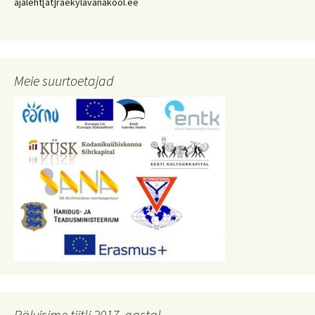
ajaleht[at]raekylavanakool.ee
Meie suurtoetajad
Pälvisime tiitli 2017. aastal