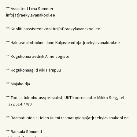
** Assistent Liina Sommer
info[at]raekylavanakool.ee
** Koolitusassistent koolitus[at]raekylavanakool.ee
** Halduse abitööline Jane Kaljuste info[at]raekylavanakool.ee
** Kogukonna aednik Aime Jõgiste
** Kogukonnagiid Kiki Pärnpuu
** Majahoidja
** Töö- ja tuleohutusspetsialist, ÜKT-koordinaator Mikko Selg, tel
+372 514 7789
** Raamatupidaja Helen Uueni raamatupidaja[at]raekylavanakool.ee
** Raeküla Sõnumid