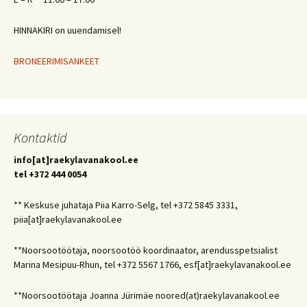
HINNAKIRI on uuendamisel!
BRONEERIMISANKEET
Kontaktid
info[at]raekylavanakool.ee
tel +372 444 0054
** Keskuse juhataja Piia Karro-Selg, tel +372 5845 3331,
piia[at]raekylavanakool.ee
**Noorsootöötaja, noorsootöö koordinaator, arendusspetsialist
Marina Mesipuu-Rhun, tel +372 5567 1766, esf[at]raekylavanakool.ee
**Noorsootöötaja Joanna Jürimäe noored(at)raekylavanakool.ee