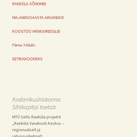
RAEKÜLA SÕNUMID
MAJANDUSAASTA ARUANDED
KOOSTÖÖ MÄNGUREEGLID
Pärnu Y-klubi
EETIKAKOODEKS
Kodanikuühiskonna
Sihtkapital toetab
MTÜ Selts Raeküla projekti
„Raeküla Vanakooli Keskus –
regionaalselt ja
rahvusvaheliselt