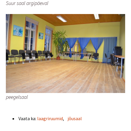
Suur saal argipäeval
peegelsaal
Vaata ka:
laagriruumid
,
jõusaal